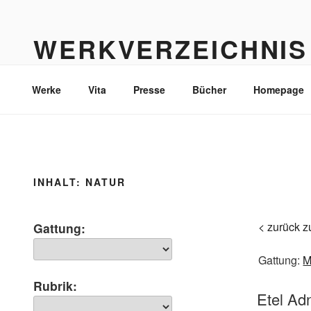
Zum
Inhalt
WERKVERZEICHNIS
springen
Werke durch die Jahre bis heute
Werke
Vita
Presse
Bücher
Homepage
INHALT:
NATUR
< zurück z
Gattung:
Gattung:
M
Rubrik:
Etel Ad