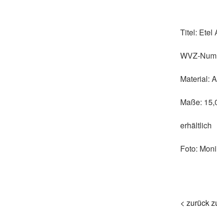
Titel:
Etel 
WVZ-Num
Material:
Aq
Maße:
15,
erhältlich
Foto:
Moni
< zurück z