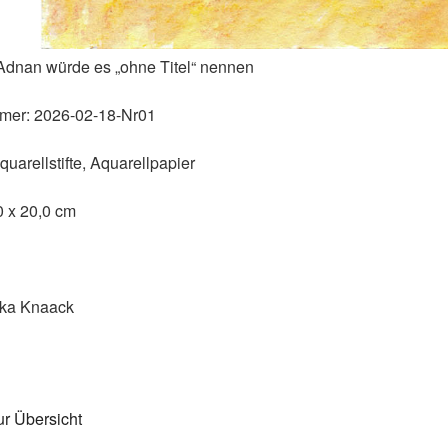
Adnan würde es „ohne Titel“ nennen
mer:
2026-02-18-Nr01
uarellstifte, Aquarellpapier
0 x 20,0 cm
ka Knaack
ur Übersicht