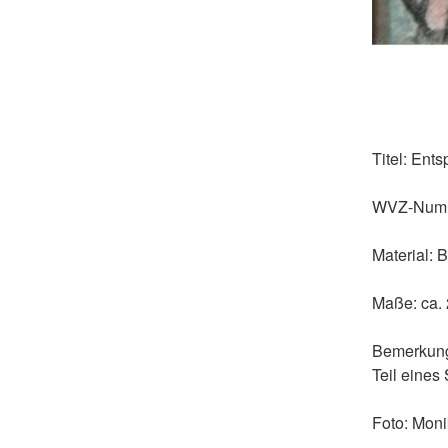
Titel:
Ents
WVZ-Num
Material:
Bl
Maße:
ca.
Bemerkun
Teil eines
Foto:
Moni