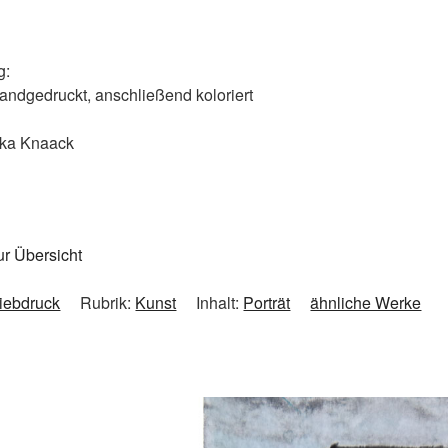
g:
handgedruckt, anschließend koloriert
ka Knaack
ur Übersicht
iebdruck
Rubrik:
Kunst
Inhalt:
Porträt
ähnliche Werke
e