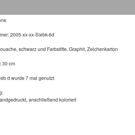
ene
mer:
2005-xx-xx-Siebk-6d
ouache, schwarz und Farbstifte, Graphit, Zeichenkarton
x 30 cm
eb d wurde 7 mal genutzt
g:
handgedruckt, anschließend koloriert