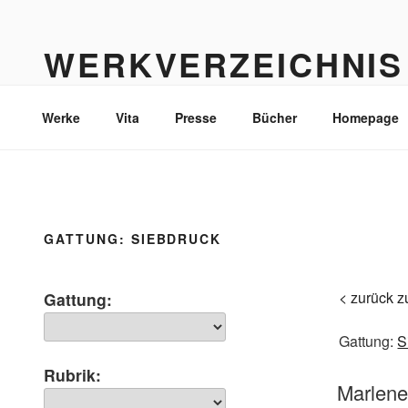
Zum
Inhalt
WERKVERZEICHNIS
springen
Werke durch die Jahre bis heute
Werke
Vita
Presse
Bücher
Homepage
GATTUNG:
SIEBDRUCK
< zurück z
Gattung:
Gattung:
S
Rubrik:
Marlen