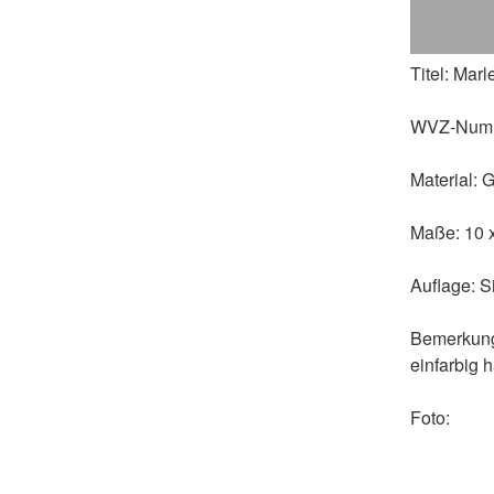
Titel:
Marl
WVZ-Num
Material:
G
Maße:
10 
Auflage:
Si
Bemerkun
einfarbig 
Foto: