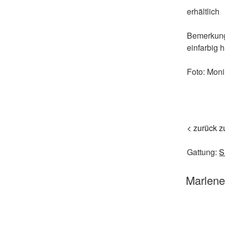
erhältlich
Bemerkun
einfarbig 
Foto:
Moni
< zurück z
Gattung:
S
Marlen