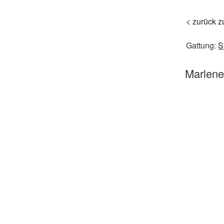
< zurück z
Gattung:
S
Marlen