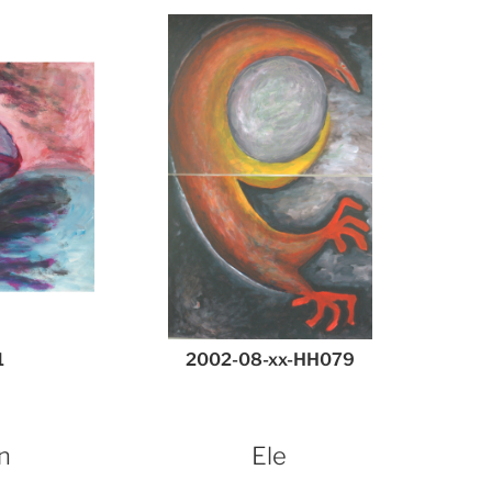
1
2002-08-xx-HH079
n
Ele