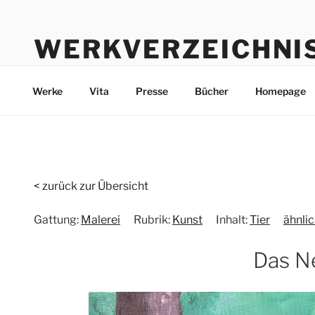
Zum
Inhalt
WERKVERZEICHNI
springen
Werke durch die Jahre bis heute
Werke
Vita
Presse
Bücher
Homepage
< zurück zur Übersicht
Gattung:
Malerei
Rubrik:
Kunst
Inhalt:
Tier
ähnli
Das N