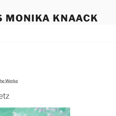
S MONIKA KNAACK
che Werke
etz