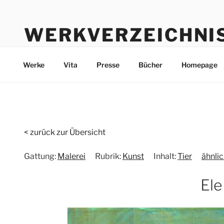
Zum
Inhalt
WERKVERZEICHNI
springen
Werke durch die Jahre bis heute
Werke
Vita
Presse
Bücher
Homepage
< zurück zur Übersicht
Gattung:
Malerei
Rubrik:
Kunst
Inhalt:
Tier
ähnli
Ele