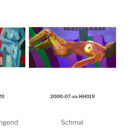
20
2000-07-xx-HH019
ngend
Schmal