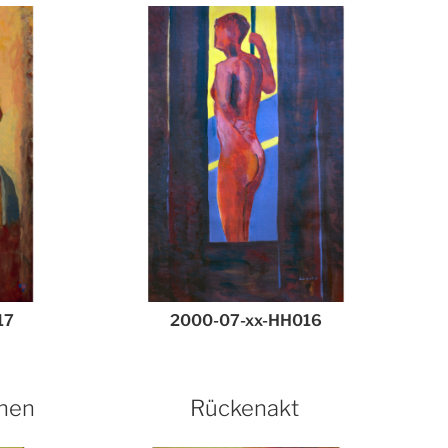
17
2000-07-xx-HH016
hen
Rückenakt