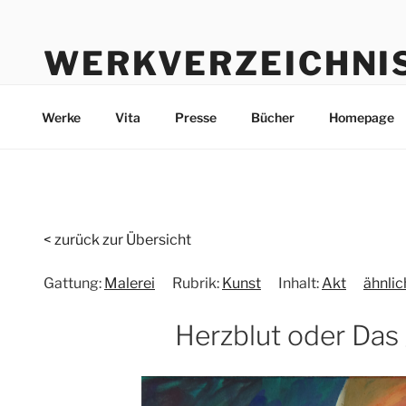
Zum
Inhalt
WERKVERZEICHNI
springen
Werke durch die Jahre bis heute
Werke
Vita
Presse
Bücher
Homepage
< zurück zur Übersicht
Gattung:
Malerei
Rubrik:
Kunst
Inhalt:
Akt
ähnli
Herzblut oder Das