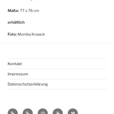
Maße:
77 x 76 cm
erhältlich
Foto:
Monika Knaack
Kontakt
Impressum
Datenschutzerklärung
bsky
Mastadon
Instagram
You
Vimeo