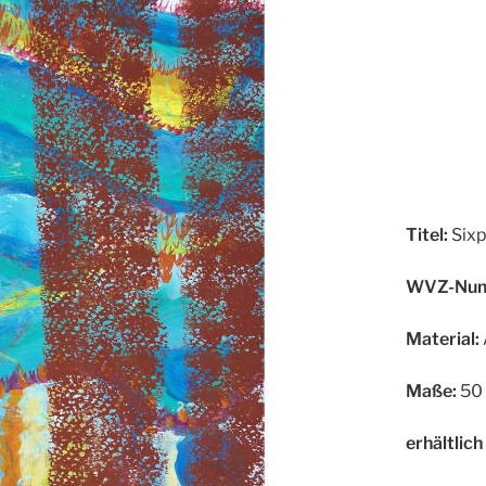
Titel:
Six
WVZ-Num
Material:
Maße:
50 
erhältlich