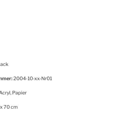
pack
mer:
2004-10-xx-Nr01
Acryl, Papier
x 70 cm