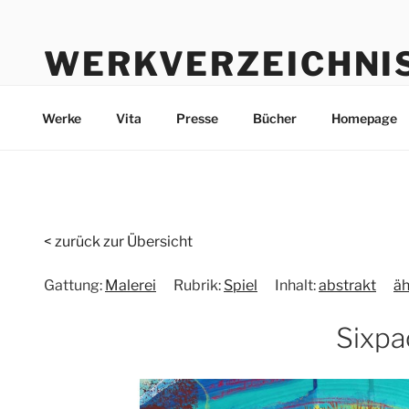
Zum
Inhalt
WERKVERZEICHNI
springen
Werke durch die Jahre bis heute
Werke
Vita
Presse
Bücher
Homepage
< zurück zur Übersicht
Gattung:
Malerei
Rubrik:
Spiel
Inhalt:
abstrakt
äh
Sixpa