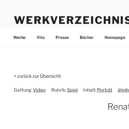
Zum
Inhalt
WERKVERZEICHNI
springen
Werke durch die Jahre bis heute
Werke
Vita
Presse
Bücher
Homepage
< zurück zur Übersicht
Gattung:
Video
Rubrik:
Spiel
Inhalt:
Porträt
ähnl
Rena