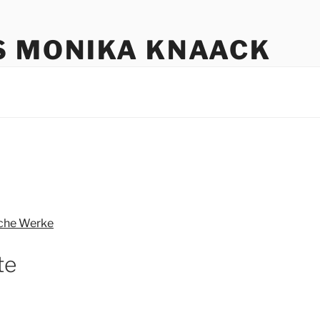
S MONIKA KNAACK
iche Werke
te