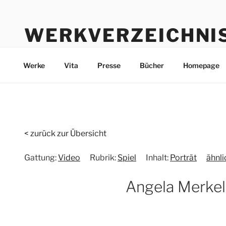
Zum
Inhalt
WERKVERZEICHNI
springen
Werke durch die Jahre bis heute
Werke
Vita
Presse
Bücher
Homepage
< zurück zur Übersicht
Gattung:
Video
Rubrik:
Spiel
Inhalt:
Porträt
ähnl
Angela Merkel