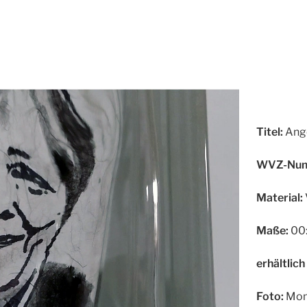
Titel:
Ange
WVZ-Num
Material:
Maße:
00:
erhältlich
Foto:
Mon