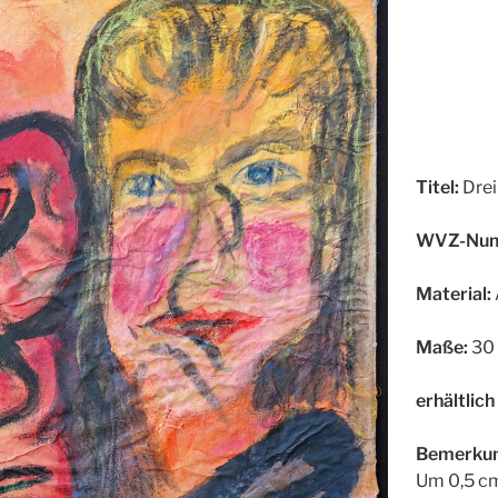
Titel:
Drei
WVZ-Num
Material:
Maße:
30 
erhältlich
Bemerkun
Um 0,5 cm