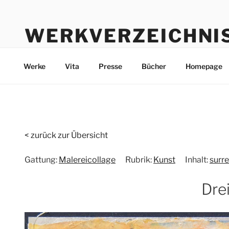
Zum
Inhalt
WERKVERZEICHNI
springen
Werke durch die Jahre bis heute
Werke
Vita
Presse
Bücher
Homepage
< zurück zur Übersicht
Gattung:
Malereicollage
Rubrik:
Kunst
Inhalt:
surre
Dre