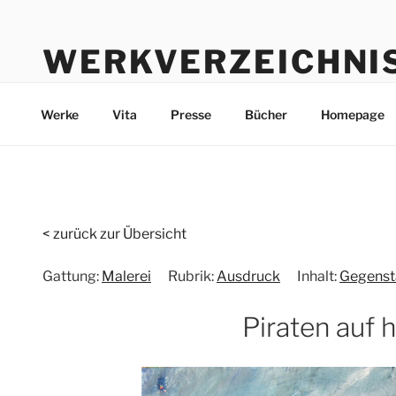
Zum
Inhalt
WERKVERZEICHNI
springen
Werke durch die Jahre bis heute
Werke
Vita
Presse
Bücher
Homepage
< zurück zur Übersicht
Gattung:
Malerei
Rubrik:
Ausdruck
Inhalt:
Gegenst
Piraten auf 