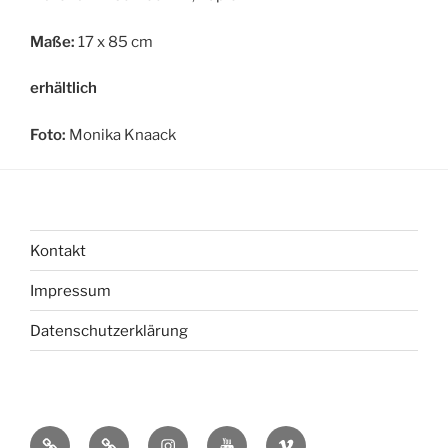
Maße:
17 x 85 cm
erhältlich
Foto:
Monika Knaack
Kontakt
Impressum
Datenschutzerklärung
bsky
Mastadon
Instagram
You
Vimeo