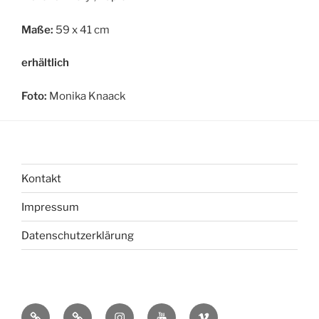
Maße:
59 x 41 cm
erhältlich
Foto:
Monika Knaack
Kontakt
Impressum
Datenschutzerklärung
bsky
Mastadon
Instagram
You
Vimeo