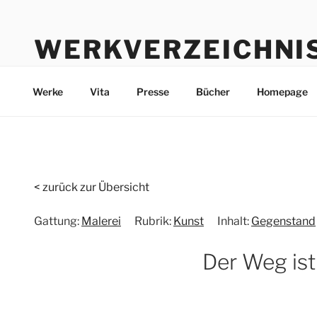
Zum
Inhalt
WERKVERZEICHNI
springen
Werke durch die Jahre bis heute
Werke
Vita
Presse
Bücher
Homepage
< zurück zur Übersicht
Gattung:
Malerei
Rubrik:
Kunst
Inhalt:
Gegenstand
Der Weg ist