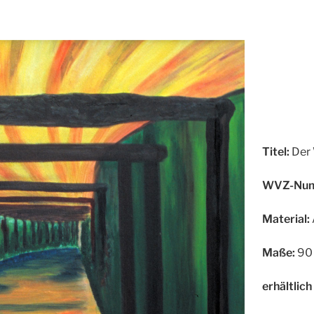
Titel:
Der 
WVZ-Num
Material:
Maße:
90 
erhältlich