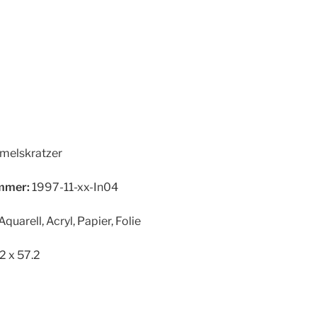
elskratzer
mer:
1997-11-xx-In04
Aquarell, Acryl, Papier, Folie
2 x 57.2