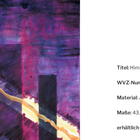
Titel:
Himm
WVZ-Num
Material:
Maße:
43.
erhältlich