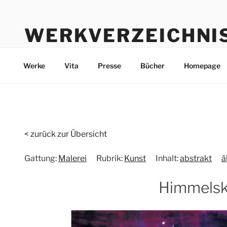
Zum
Inhalt
WERKVERZEICHNI
springen
Werke durch die Jahre bis heute
Werke
Vita
Presse
Bücher
Homepage
< zurück zur Übersicht
Gattung:
Malerei
Rubrik:
Kunst
Inhalt:
abstrakt
ä
Himmelsk