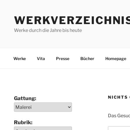
Zum
Inhalt
WERKVERZEICHNI
springen
Werke durch die Jahre bis heute
Werke
Vita
Presse
Bücher
Homepage
NICHTS
Gattung:
Das Gesuch
Rubrik:
Suchen