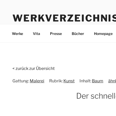
Zum
Inhalt
WERKVERZEICHNI
springen
Werke durch die Jahre bis heute
Werke
Vita
Presse
Bücher
Homepage
< zurück zur Übersicht
Gattung:
Malerei
Rubrik:
Kunst
Inhalt:
Baum
ähn
Der schnel