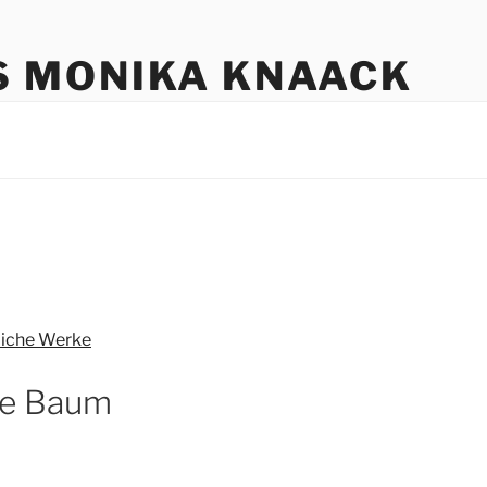
S MONIKA KNAACK
liche Werke
le Baum