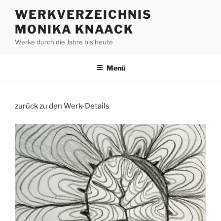
Zum
WERKVERZEICHNIS
Inhalt
MONIKA KNAACK
springen
Werke durch die Jahre bis heute
Menü
zurück zu den Werk-Details