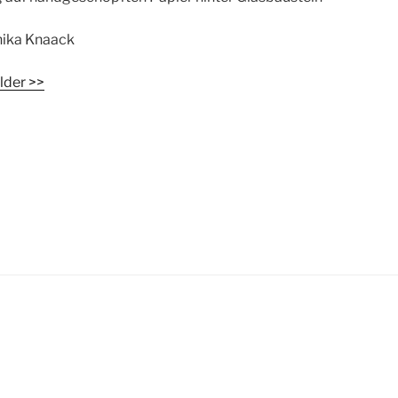
ika Knaack
lder >>