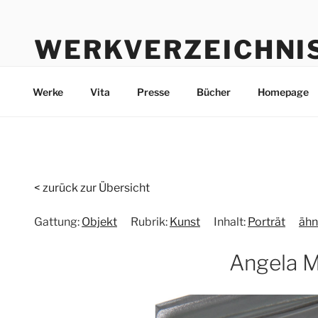
Zum
Inhalt
WERKVERZEICHNI
springen
Werke durch die Jahre bis heute
Werke
Vita
Presse
Bücher
Homepage
< zurück zur Übersicht
Gattung:
Objekt
Rubrik:
Kunst
Inhalt:
Porträt
ähn
Angela M