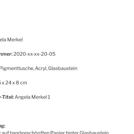
la Merkel
mer:
2020-xx-xx-20-05
Pigmenttusche, Acryl, Glasbaustein
5 x 24 x 8 cm
-Titel:
Angela Merkel 1
g:
 auf handgeschöpften Papier hinter Glasbaustein