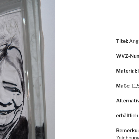
Titel:
Ange
WVZ-Num
Material:
Maße:
11,
Alternativ
erhältlich
Bemerkun
Zeichnung