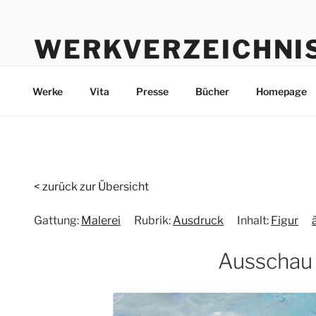
Zum
Inhalt
WERKVERZEICHNI
springen
Werke durch die Jahre bis heute
Werke
Vita
Presse
Bücher
Homepage
< zurück zur Übersicht
Gattung:
Malerei
Rubrik:
Ausdruck
Inhalt:
Figur
Ausschau 