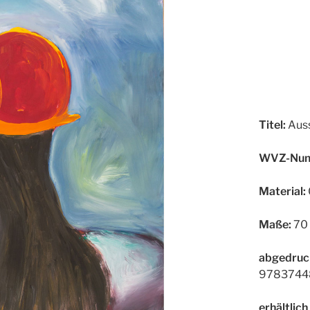
Titel:
Auss
WVZ-Num
Material:
Maße:
70 
abgedruc
9783744
erhältlich