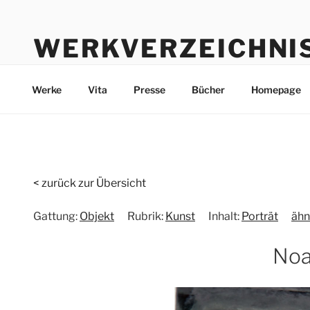
Zum
Inhalt
WERKVERZEICHNI
springen
Werke durch die Jahre bis heute
Werke
Vita
Presse
Bücher
Homepage
< zurück zur Übersicht
Gattung:
Objekt
Rubrik:
Kunst
Inhalt:
Porträt
ähn
No