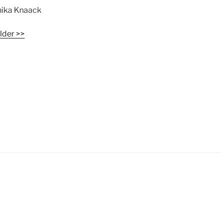
ika Knaack
lder >>