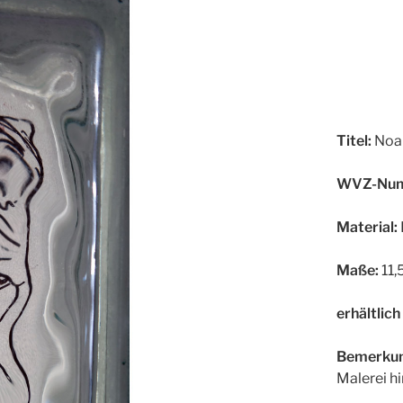
Titel:
Noa
WVZ-Num
Material:
Maße:
11,
erhältlich
Bemerkun
Malerei h