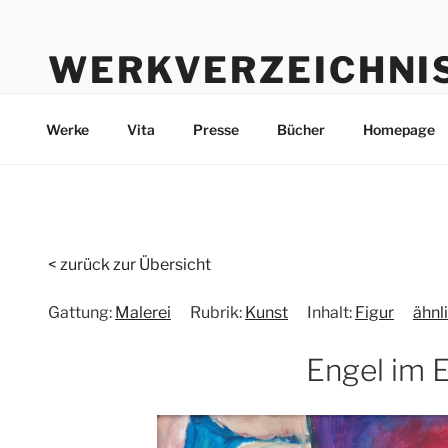
Zum
Inhalt
WERKVERZEICHNI
springen
Werke durch die Jahre bis heute
Werke
Vita
Presse
Bücher
Homepage
< zurück zur Übersicht
Gattung:
Malerei
Rubrik:
Kunst
Inhalt:
Figur
ähnl
Engel im 