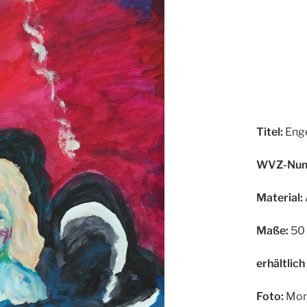
Titel:
Enge
WVZ-Num
Material:
Maße:
50 
erhältlich
Foto:
Mon