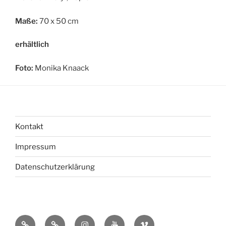
Maße:
70 x 50 cm
erhältlich
Foto:
Monika Knaack
Kontakt
Impressum
Datenschutzerklärung
bsky
Mastadon
Instagram
You
Vimeo