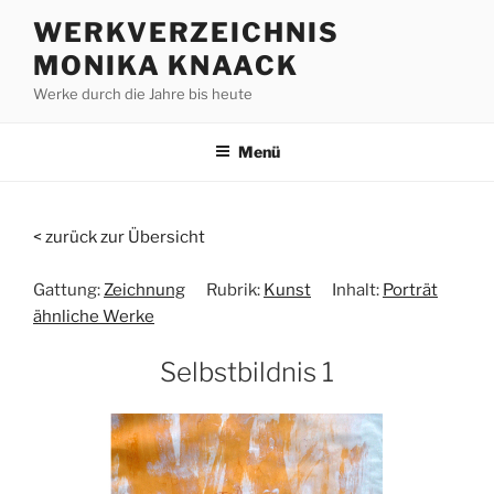
Zum
WERKVERZEICHNIS
Inhalt
MONIKA KNAACK
springen
Werke durch die Jahre bis heute
Menü
< zurück zur Übersicht
Gattung:
Zeichnung
Rubrik:
Kunst
Inhalt:
Porträt
ähnliche Werke
Selbstbildnis 1