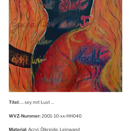
Titel:
… sey mit Lust …
WVZ-Nummer:
2001-10-xx-HH040
Material:
Acryl, Ölkreide, Leinwand