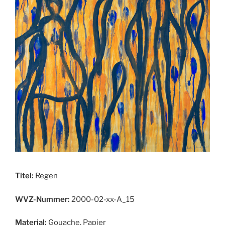
Titel:
Regen
WVZ-Nummer:
2000-02-xx-A_15
Material:
Gouache, Papier