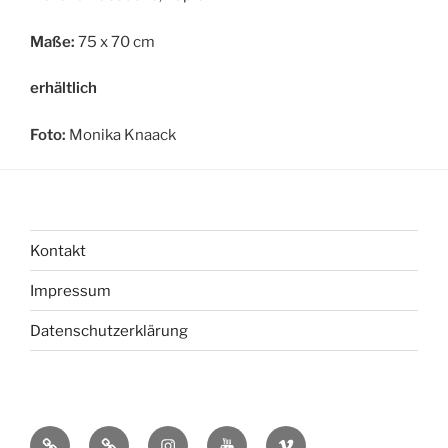
Maße:
75 x 70 cm
erhältlich
Foto:
Monika Knaack
Kontakt
Impressum
Datenschutzerklärung
bsky
Mastadon
Instagram
You
Vimeo