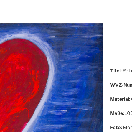
Titel:
Rot 
WVZ-Num
Material:
Maße:
100
Foto:
Mon