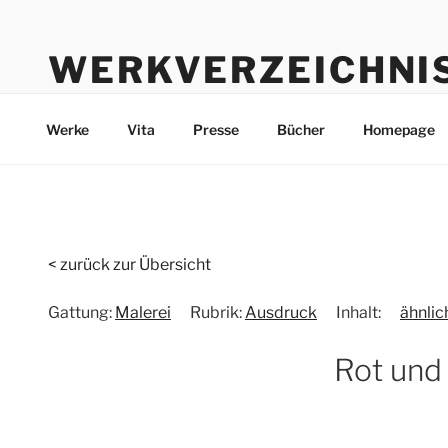
Zum
Inhalt
WERKVERZEICHNI
springen
Werke durch die Jahre bis heute
Werke
Vita
Presse
Bücher
Homepage
< zurück zur Übersicht
Gattung:
Malerei
Rubrik:
Ausdruck
Inhalt:
ähnli
Rot und