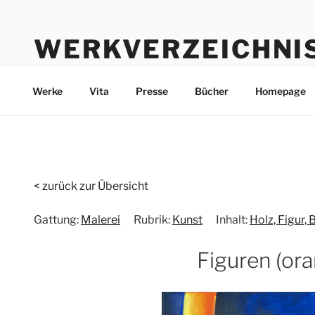
Zum
Inhalt
WERKVERZEICHNI
springen
Werke durch die Jahre bis heute
Werke
Vita
Presse
Bücher
Homepage
< zurück zur Übersicht
Gattung:
Malerei
Rubrik:
Kunst
Inhalt:
Holz, Figur,
Figuren (or