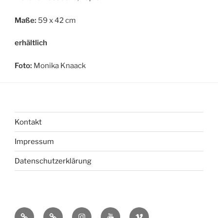
Maße:
59 x 42 cm
erhältlich
Foto:
Monika Knaack
Kontakt
Impressum
Datenschutzerklärung
bsky
Mastadon
Instagram
You
Vimeo