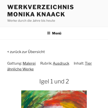
Zum
WERKVERZEICHNIS
Inhalt
MONIKA KNAACK
springen
Werke durch die Jahre bis heute
Menü
< zurück zur Übersicht
Gattung:
Malerei
Rubrik:
Ausdruck
Inhalt:
Tier
ähnliche Werke
Igel 1 und 2