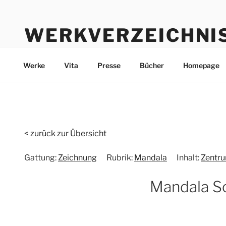
Zum
Inhalt
WERKVERZEICHNI
springen
Werke durch die Jahre bis heute
Werke
Vita
Presse
Bücher
Homepage
< zurück zur Übersicht
Gattung:
Zeichnung
Rubrik:
Mandala
Inhalt:
Zentr
Mandala S