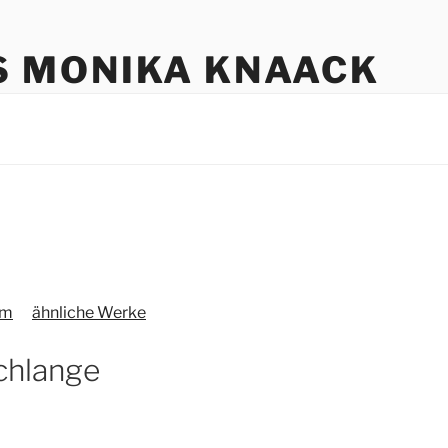
S MONIKA KNAACK
um
ähnliche Werke
chlange