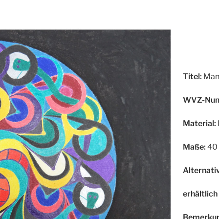
Titel:
Mand
WVZ-Num
Material:
Maße:
40 
Alternativ
erhältlich
Bemerkun