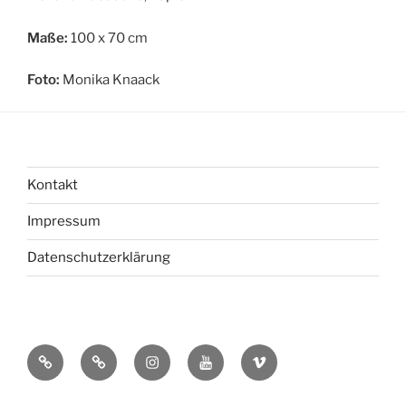
Maße:
100 x 70 cm
Foto:
Monika Knaack
Kontakt
Impressum
Datenschutzerklärung
bsky
Mastadon
Instagram
You
Vimeo
Tube