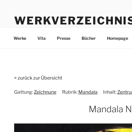
Zum
Inhalt
WERKVERZEICHNI
springen
Werke durch die Jahre bis heute
Werke
Vita
Presse
Bücher
Homepage
< zurück zur Übersicht
Gattung:
Zeichnung
Rubrik:
Mandala
Inhalt:
Zentr
Mandala N