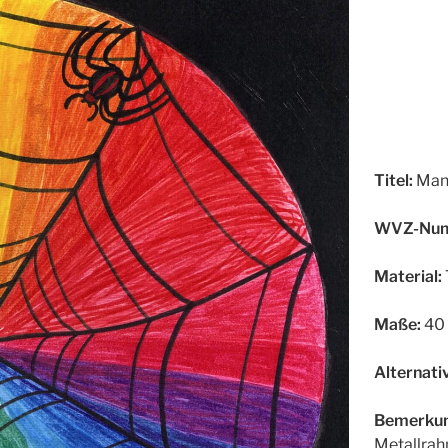
Titel:
Mand
WVZ-Num
Material:
Maße:
40 
Alternativ
Bemerkun
Metallrah