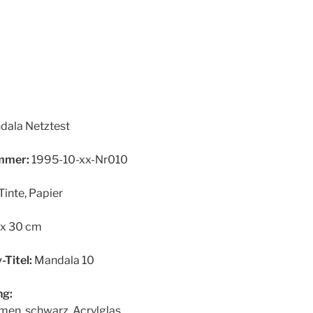
ala Netztest
mer:
1995-10-xx-Nr010
Tinte, Papier
x 30 cm
-Titel:
Mandala 10
g:
men, schwarz, Acrylglas