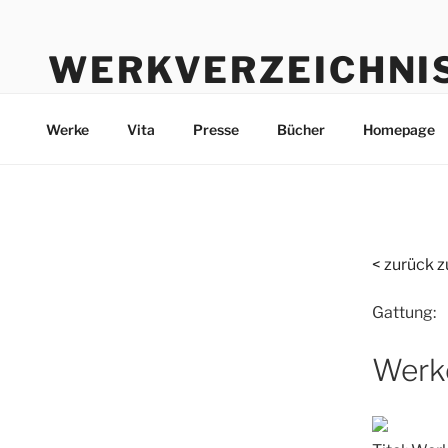
Zum
Inhalt
WERKVERZEICHNI
springen
Werke durch die Jahre bis heute
Werke
Vita
Presse
Bücher
Homepage
< zurück z
Gattung:
Werk